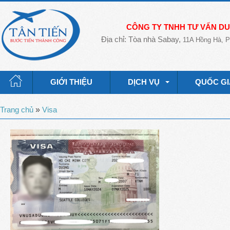
CÔNG TY TNHH TƯ VẤN DU 
Địa chỉ: Tòa nhà Sabay,
11A Hồng Hà, P
GIỚI THIỆU
DỊCH VỤ
QUỐC GI
Trang chủ
»
Visa