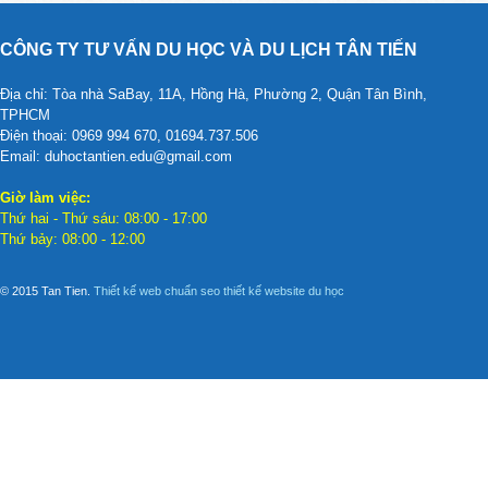
CÔNG TY TƯ VẤN DU HỌC VÀ DU LỊCH TÂN TIẾN
Địa chỉ: Tòa nhà SaBay, 11A, Hồng Hà, Phường 2, Quận Tân Bình,
TPHCM
Điện thoại: 0969 994 670, 01694.737.506
Email: duhoctantien.edu@gmail.com
Giờ làm việc:
Thứ hai - Thứ sáu: 08:00 - 17:00
Thứ bảy: 08:00 - 12:00
© 2015 Tan Tien.
Thiết kế web chuẩn seo
thiết kế website du học