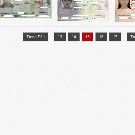
Trang Đầu
...
13
14
15
16
17
...
Tr