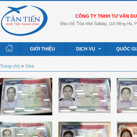
CÔNG TY TNHH TƯ VẤN DU 
Địa chỉ: Tòa nhà Sabay,
11A Hồng Hà, P
GIỚI THIỆU
DỊCH VỤ
QUỐC GI
Trang chủ
»
Visa